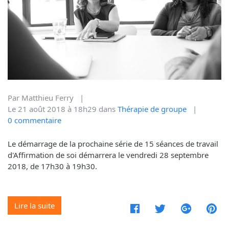
Par
Matthieu Ferry
|
Le
21
août
2018
à 18h29
dans
Thérapie de groupe
|
0
commentaire
Le démarrage de la prochaine série de 15 séances de travail
d'Affirmation de soi démarrera le vendredi 28 septembre
2018, de 17h30 à 19h30.
Lire la suite
Facebook
Twitter
Google
Pi